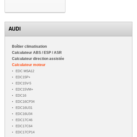
AUDI
Boîtier climatisation
Calculateur ABS / ESP / ASR
Calculateur direction assistée
Calculateur moteur
EDC MSA12
EDC15P+
EDC15V-5
EDC15VM+
EDC16
EDC16CP34
EDC16U31
EDC16U34
EDC17C46
EDC17C64
EDC17CP14