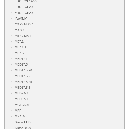
EDC17CP14 V2
EDC17CP20
EDC17CP20
IAW4MV
M3.2 / M3.2.1
M3.8.X
M5.4 / M5.4.1
ME7.1
ME7.1.1
ME7.5
MED17.1
MED17.5
MED17.5.20
MED17.5.21
MED17.5.25
MED17.5.5
MED7.5.11
MED9.5.10
MG1CS011
MPFI
MSA15.5
Simos PPD
Simos10.xx