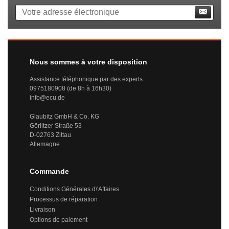
Nous sommes à votre disposition
Assistance téléphonique par des experts
0975180908 (de 8h à 16h30)
info@ecu.de
Glaubitz GmbH & Co. KG
Görlitzer Straße 53
D-02763 Zittau
Allemagne
Commande
Conditions Générales d\'Affaires
Processus de réparation
Livraison
Options de paiement