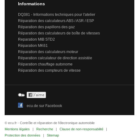
Informations
DQ381 - Informations techniques pour l'atelier
Réparation des calculateurs ABS / ASR / ESP
Réparation des papillons des gaz
Réparation des calculateurs de boîte de vitesses
Reparation MIB STD2
Réparation MK61
Réparation des calculateurs moteur
Réparation calculateur de direction assistée
Réparation chauffage autonome
Réparation des compteurs de vitesse
ecu.de sur Facebook
© ecu.fr - Contrôle et réparation de l'électronique automobile
Mentions légales
|
Recherche
|
Clause de non-responsabilité
|
Protection des données
|
Sitemap