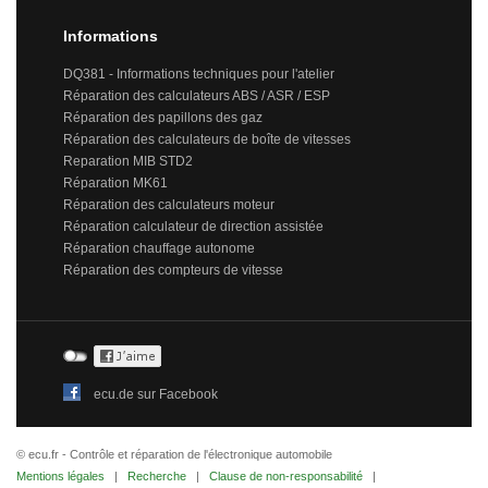
Informations
DQ381 - Informations techniques pour l'atelier
Réparation des calculateurs ABS / ASR / ESP
Réparation des papillons des gaz
Réparation des calculateurs de boîte de vitesses
Reparation MIB STD2
Réparation MK61
Réparation des calculateurs moteur
Réparation calculateur de direction assistée
Réparation chauffage autonome
Réparation des compteurs de vitesse
ecu.de sur Facebook
© ecu.fr - Contrôle et réparation de l'électronique automobile
Mentions légales
|
Recherche
|
Clause de non-responsabilité
|