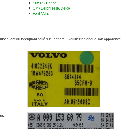
Suzuki / Denso
GM / Delphi resp. Delco
Ford /
ATE
utocollant du fabriquant collé sur l’appareil. Veuillez noter que son apparence
es
.