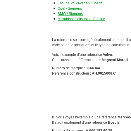
Groupe Volkswagen / Bosch
Opel / Siemens
BMW
/ Siemens
Mitsubishi / Mitsubishi Electric
La référence se trouve généralement sur le petit a
varie selon le fabriquant et le type de calculateur.
Voici l’exemple d’une référence
Volvo
.
C’est aussi une référence pour
Magnetti Marelli
.
Numéro de marque :
8644344
Référence constructeur :
AH.0015008.C
Ici vous voyez l’exemple d’une référence
Merced
Il s’agit également d’une référence
Bosch
.
Numéro de marque :
A 000 153 60 79