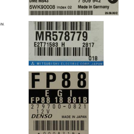
shi
.