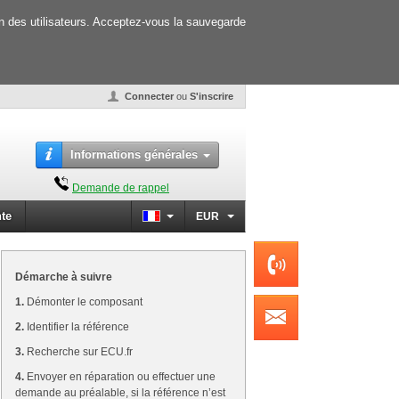
on des utilisateurs. Acceptez-vous la sauvegarde
Connecter
ou
S'inscrire
Informations générales
Demande de rappel
te
EUR
Démarche à suivre
1.
Démonter le composant
2.
Identifier la référence
3.
Recherche sur
ECU
.fr
4.
Envoyer en réparation ou effectuer une
demande au préalable, si la référence n’est