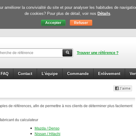
 améliorer la convivialité du site et pour analyser les habitudes de navigati
de cookies? Pour plus de détail, voir nos
Détails
.
Trouver une référence ?
FAQ
Contact
L’équipe
Commande
Enlèvement
Ven
es de références, afin de permettre à nos clients de déterminer plus facilement
fabricant du calculateur
Mazda / Denso
Nissan / Hitachi