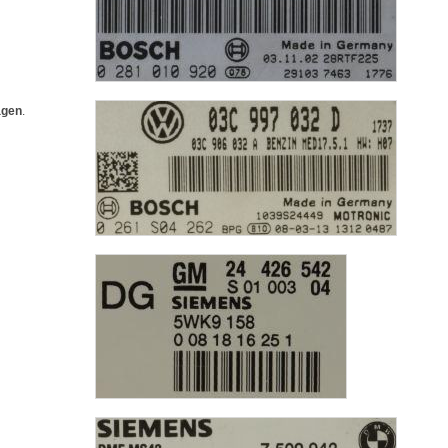
agen
.