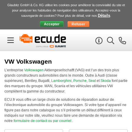
Glaubitz GmbH & Co. KG utilise les cookies pour améliorer la convivialité du site et
pour analyser les habitudes de navigation des utilisateurs. Acceptez-vous la
Détails
sauvegarde de cookies? Pour plus de détail, voir nos
.
VW Volkswagen
L’entreprise
Volkswagen
Aktiengesellschafft (
VAG
) est l’un des trois plus
grands constructeurs automobiles dans le monde. Outre à Audi (classe
supérieure), Bentley, Bugatti,
Lamborghini
,
Porsche
,
Seat
et
Skoda
font partie
des marques du groupe.
MAN
, Scania et les véhicules utilitaires VW
complètent la gamme du constructeur.
ECU
.fr vous offre un large choix de solutions de réparation autour de
l’électronique automobile du groupe Volkswagen. Si votre type d’appareil ne
figure pas dans notre catalogue ou s’il présente un défaut différent à ceux
indiqués sur notre site, veuillez nous faire une demande de réparation via
notre
formulaire de contact ou par courriel
.