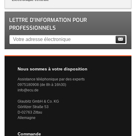
LETTRE D'INFORMATION POUR
PROFESSIONNELS
Nous sommes à votre disposition
Assistance téléphonique par des experts
0975180908 (de 8h à 16h30)
info@ecu.de
Glaubitz GmbH & Co. KG
Görlitzer Straße 53
D-02763 Zittau
Allemagne
Commande