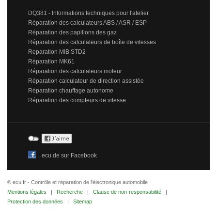
DQ381 - Informations techniques pour l'atelier
Réparation des calculateurs ABS / ASR / ESP
Réparation des papillons des gaz
Réparation des calculateurs de boîte de vitesses
Reparation MIB STD2
Réparation MK61
Réparation des calculateurs moteur
Réparation calculateur de direction assistée
Réparation chauffage autonome
Réparation des compteurs de vitesse
ecu.de sur Facebook
© ecu.fr - Contrôle et réparation de l'électronique automobile
Mentions légales
|
Recherche
|
Clause de non-responsabilité
|
Protection des données
|
Sitemap