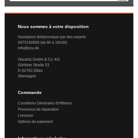
Nous sommes à votre disposition
Assistance téléphonique par des experts
0975180908 (de 8h à 16h30)
info@ecu.de
Glaubitz GmbH & Co. KG
Görlitzer Straße 53
D-02763 Zittau
Allemagne
Commande
Conditions Générales d\'Affaires
Processus de réparation
Livraison
Options de paiement