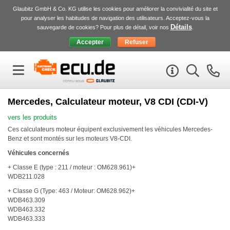
Glaubitz GmbH & Co. KG utilise les cookies pour améliorer la convivialité du site et
pour analyser les habitudes de navigation des utilisateurs. Acceptez-vous la
Détails
sauvegarde de cookies? Pour plus de détail, voir nos
.
Mercedes, Calculateur moteur, V8 CDI (CDI-V)
vers les produits
Ces calculateurs moteur équipent exclusivement les véhicules Mercedes-
Benz et sont montés sur les moteurs V8-
CDI
.
Véhicules concernés
+ Classe E (type : 211 / moteur : OM628.961)+
WDB211.028
+ Classe G (Type: 463 / Moteur: OM628.962)+
WDB463.309
WDB463.332
WDB463.333