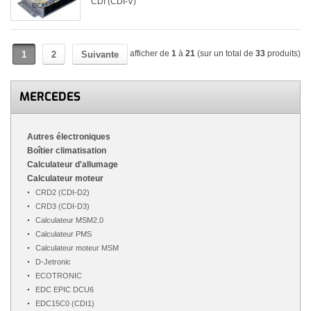
CDI (CDI-V)
afficher de
1
à
21
(sur un total de
33
produits)
1
2
Suivante
MERCEDES
Autres électroniques
Boîtier climatisation
Calculateur d'allumage
Calculateur moteur
CRD2 (CDI-D2)
CRD3 (CDI-D3)
Calculateur MSM2.0
Calculateur PMS
Calculateur moteur MSM
D-Jetronic
ECOTRONIC
EDC EPIC DCU6
EDC15C0 (CDI1)