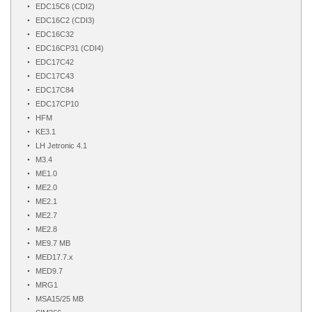
EDC15C6 (CDI2)
EDC16C2 (CDI3)
EDC16C32
EDC16CP31 (CDI4)
EDC17C42
EDC17C43
EDC17C84
EDC17CP10
HFM
KE3.1
LH Jetronic 4.1
M3.4
ME1.0
ME2.0
ME2.1
ME2.7
ME2.8
ME9.7 MB
MED17.7.x
MED9.7
MRG1
MSA15/25 MB