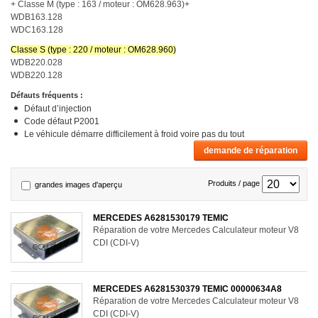
+ Classe M (type : 163 / moteur : OM628.963)+
WDB163.128
WDC163.128
Classe S (type : 220 / moteur : OM628.960)
WDB220.028
WDB220.128
Défauts fréquents :
Défaut d’injection
Code défaut P2001
Le véhicule démarre difficilement à froid voire pas du tout
demande de réparation
Produits / page
grandes images d'aperçu
MERCEDES A6281530179 TEMIC
Réparation de votre Mercedes Calculateur moteur V8
CDI (CDI-V)
MERCEDES A6281530379 TEMIC 00000634A8
Réparation de votre Mercedes Calculateur moteur V8
CDI (CDI-V)