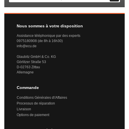
Nous sommes à votre disposition
Assistance téléphonique par des experts
0975180908 (de 8h à 16h30)
info@ecu.de
Glaubitz GmbH & Co. KG
Görlitzer Straße 53
D-02763 Zittau
Allemagne
Commande
Conditions Générales d\'Affaires
Processus de réparation
Livraison
Options de paiement