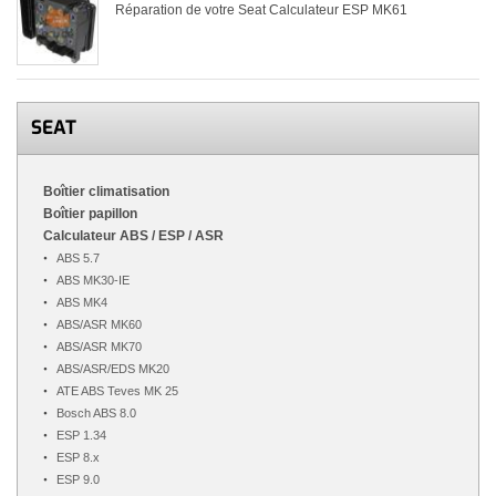
Réparation de votre Seat Calculateur ESP MK61
SEAT
Boîtier climatisation
Boîtier papillon
Calculateur ABS / ESP / ASR
ABS 5.7
ABS MK30-IE
ABS MK4
ABS/ASR MK60
ABS/ASR MK70
ABS/ASR/EDS MK20
ATE ABS Teves MK 25
Bosch ABS 8.0
ESP 1.34
ESP 8.x
ESP 9.0