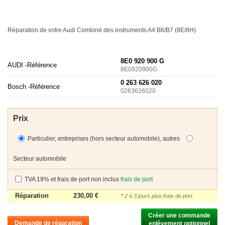
Réparation de votre Audi Combiné des instruments A4 B6/B7 (8E/8H)
8E0 920 900 G
AUDI -
Référence
8E0920900G
0 263 626 020
Bosch -
Référence
0263626020
Prix
Particulier, entreprises (hors secteur automobile), autres
Secteur automobile
TVA 19% et frais de port non inclus
frais de port
Réparation
230,00 €
*
2 à 3 jours plus frais de port
Créer une commande

Demande de réparation
enlèvement optionnel