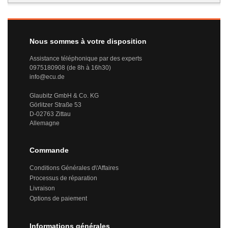
Nous sommes à votre disposition
Assistance téléphonique par des experts
0975180908 (de 8h à 16h30)
info@ecu.de
Glaubitz GmbH & Co. KG
Görlitzer Straße 53
D-02763 Zittau
Allemagne
Commande
Conditions Générales d\'Affaires
Processus de réparation
Livraison
Options de paiement
Informations générales