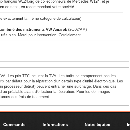
lub français W124.org de collectionneurs de Mercedes W124, et je
 en ce sens, en recommandant votre société.
ne exactement la même catégorie de calculateur)
e combiné des instruments VW Amarok
(26/02/AM)
 très bien. Merci pour intervention. Cordialement
s TVA. Les prix TTC incluent la TVA. Les tarifs ne comprennent pas les
prix par défaut pour la réparation d'un certain type d'unité électronique. Les
 un processeur détruit) peuvent entraîner une surcharge. Dans ces cas
 au préalable avant d'effectuer la réparation. Pour les dommages
cturons des frais de traitement.
Commande
Informations
Notre équipe
I