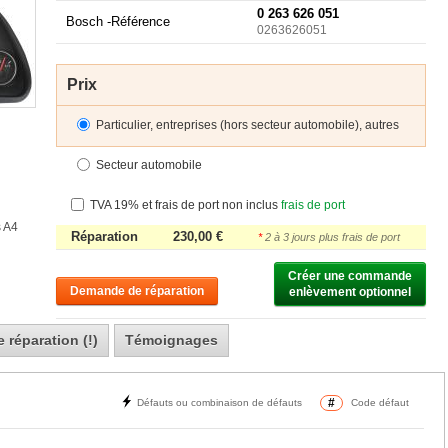
0 263 626 051
Bosch -
Référence
0263626051
Prix
Particulier, entreprises (hors secteur automobile), autres
Secteur automobile
TVA 19% et frais de port non inclus
frais de port
s A4
Réparation
230,00 €
*
2 à 3 jours plus frais de port
Créer une commande

Demande de réparation
enlèvement optionnel
 réparation (!)
Témoignages
#
Défauts ou combinaison de défauts
Code défaut