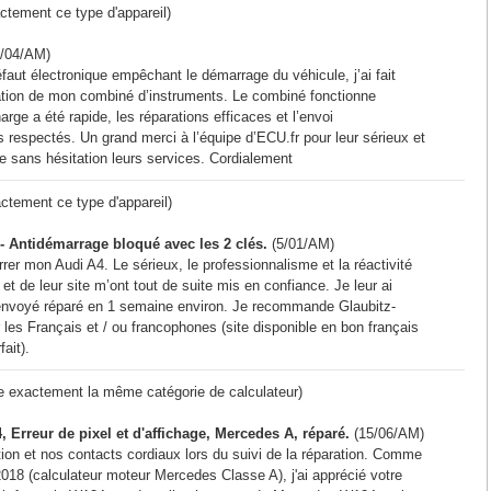
tement ce type d'appareil)
/04/AM)
faut électronique empêchant le démarrage du véhicule, j’ai fait
ration de mon combiné d’instruments. Le combiné fonctionne
rge a été rapide, les réparations efficaces et l’envoi
s respectés. Un grand merci à l’équipe d’ECU.fr pour leur sérieux et
 sans hésitation leurs services. Cordialement
ctement ce type d'appareil)
 Antidémarrage bloqué avec les 2 clés.
(5/01/AM)
er mon Audi A4. Le sérieux, le professionnalisme et la réactivité
et de leur site m’ont tout de suite mis en confiance. Je leur ai
envoyé réparé en 1 semaine environ. Je recommande Glaubitz-
 les Français et / ou francophones (site disponible en bon français
fait).
e exactement la même catégorie de calculateur)
Erreur de pixel et d'affichage, Mercedes A, réparé.
(15/06/AM)
ntion et nos contacts cordiaux lors du suivi de la réparation. Comme
8 (calculateur moteur Mercedes Classe A), j'ai apprécié votre