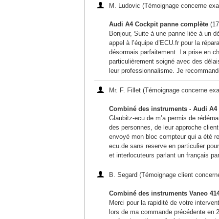
M. Ludovic (Témoignage concerne exac
Audi A4 Cockpit panne complète
(17
Bonjour, Suite à une panne liée à un dé
appel à l’équipe d’ECU.fr pour la répa
désormais parfaitement. La prise en cha
particulièrement soigné avec des délai
leur professionnalisme. Je recommande
Mr. F. Fillet (Témoignage concerne exa
Combiné des instruments - Audi A4 -
Glaubitz-ecu.de m’a permis de rédémarr
des personnes, de leur approche client 
envoyé mon bloc compteur qui a été r
ecu.de sans reserve en particulier pour
et interlocuteurs parlant un français par
B. Segard (Témoignage client concern
Combiné des instruments Vaneo 414, 
Merci pour la rapidité de votre interve
lors de ma commande précédente en 201