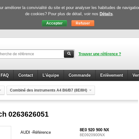
 améliorer la convivialité du site et pour analyser les habitudes de navigati
de cookies? Pour plus de détail, voir nos
Détails
.
Trouver une référence ?
FAQ
Contact
L’équipe
Commande
Enlèvement
Ven
Combiné des instruments A4 B6/B7 (8E/8H)
ch 0263626051
8E0 920 900 NX
AUDI -
Référence
8E0920900NX