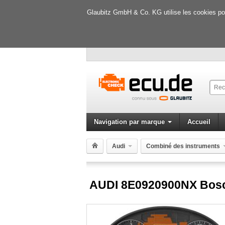
Glaubitz GmbH & Co. KG utilise les cookies pour
Navigation par marque
Accueil
Audi
Combiné des instruments
AUDI 8E0920900NX Bosch 0263626051
AUDI 8E0920900NX Bos