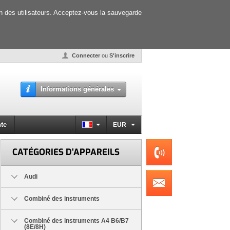
on des utilisateurs. Acceptez-vous la sauvegarde
Connecter
ou
S'inscrire
Informations générales
te
EUR
CATÉGORIES D'APPAREILS
Audi
Combiné des instruments
Combiné des instruments A4 B6/B7
(8E/8H)